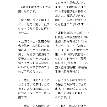
ていただく場合がござい
・4歳以上はチケットが必
ます。ご来場の際にはご
要となります。
本人確認書類をお持ちく
ださい。確認ができない
・全券種について電子チ
場合、ご入場をお断りす
ケット化を実施し、紙チ
る可能性がございます。
ケットの取り扱いは行い
ません。
・運転免許証/パスポート/
社員証（顔写真付き）/学
・公演の中止・延期の場
生証（顔写真付き）/マイ
合を除き、お客様のご事
ナンバーカード（通知カ
情によるチケットの払い
ードは不可）/ 住民基本台
戻し、ならびに出演者の
帳カード（顔写真付き）/
変更およびキャンセルに
クレジットカード（顔写
伴うチケットの払い戻し
真付き）/在留カード（外
はいたしかねますので予
国人登録証明書）/障害者
めご了承ください。
手帳（顔写真付き）
・３歳以下は大人１人に
・当イベントはスマホで
つき１名まで無料となり
の撮影のみ許可しており
ます。２人目以降は１人
ます。(一部の席のみカメ
につき１枚チケットが必
ラ等での撮影を許可して
要です。
おります。)
・３歳以下でも席が必要
・三脚や一脚などの使用