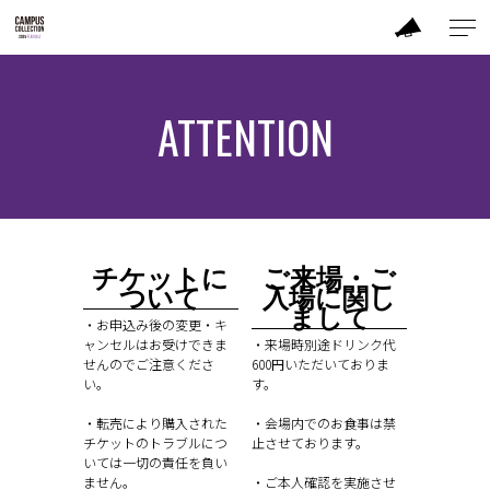
ABOUT
ATTENTION
BRAND
TICKET / PRICE
チケットに
ご来場・ご
CONTACT
ついて
入場に関し
まして
・お申込み後の変更・キ
ャンセルはお受けできま
・来場時別途ドリンク代
せんのでご注意くださ
600円いただいておりま
い。
す。
・転売により購入された
・会場内でのお食事は禁
チケットのトラブルにつ
止させております。
いては一切の責任を負い
ません。
・ご本人確認を実施させ