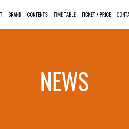
T
BRAND
CONTENTS
TIME TABLE
TICKET / PRICE
CONT
NEWS