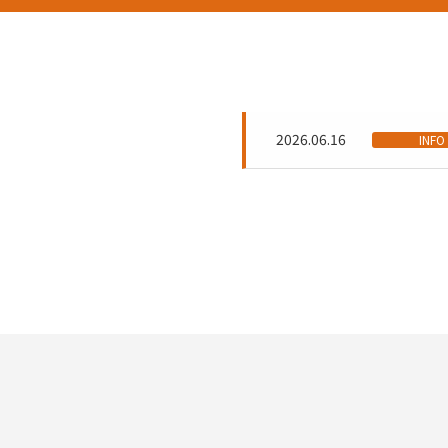
TICKET / PRICE
2026.06.16
CONTACT
INFO