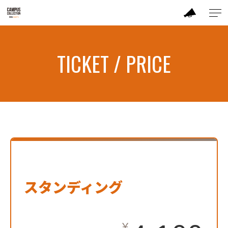
ABOUT
TICKET / PRICE
BRAND
CONTENTS
TIME TABLE
TICKET / PRICE
スタンディング
CONTACT